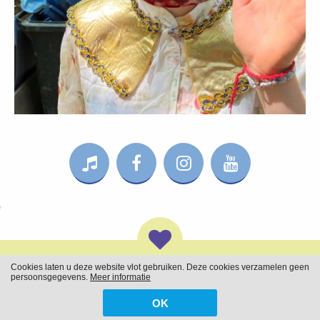
Cookies laten u deze website vlot gebruiken. Deze cookies verzamelen geen
Openingsuren Jeugddienst Lochristi:
maandag en vrijdag van 9:00 tot
persoonsgegevens.
Meer informatie
18:00 uur | woensdag van 9:00 tot 17:00 uur | dinsdag & donderdag:
gesloten |
OK