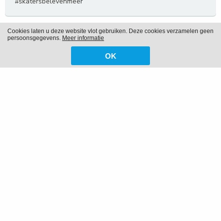
#skatersbelevenmeer
Cookies laten u deze website vlot gebruiken. Deze cookies verzamelen geen
persoonsgegevens.
Meer informatie
OK
Speelplein Joepla 2021 - week 7