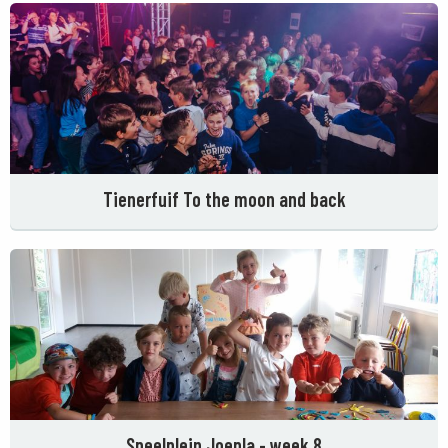
Tienerfuif To the moon and back
Speelplein Joepla - week 8