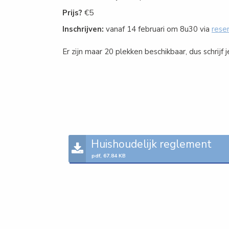
Prijs?
€5
Inschrijven:
vanaf 14 februari om 8u30 via
reser
Er zijn maar 20 plekken beschikbaar, dus schrijf j
Huishoudelijk reglement
pdf, 67.84 KB