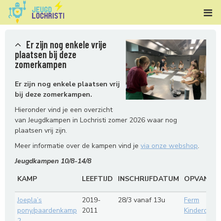
Er zijn nog enkele vrije
plaatsen bij deze
zomerkampen
Er zijn nog enkele plaatsen vrij
bij deze zomerkampen.
Hieronder vind je een overzicht
van Jeugdkampen in Lochristi zomer 2026 waar nog
plaatsen vrij zijn.
Meer informatie over de kampen vind je
via onze webshop
.
Jeugdkampen 10/8-14/8
KAMP
LEEFTIJD
INSCHRIJFDATUM
OPVANG
Joepla’s
2019-
28/3 vanaf 13u
Ferm
pony/paardenkamp
2011
Kinderopva
2