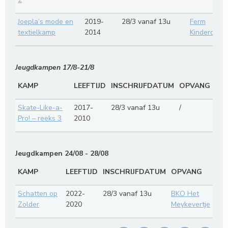
Joepla’s mode en
2019-
28/3 vanaf 13u
Ferm
textielkamp
2014
Kinderopva
Jeugdkampen 17/8-21/8
KAMP
LEEFTIJD
INSCHRIJFDATUM
OPVANG
Skate-Like-a-
2017-
28/3 vanaf 13u
/
Pro! – reeks 3
2010
Jeugdkampen 24/08 - 28/08
KAMP
LEEFTIJD
INSCHRIJFDATUM
OPVANG
Schatten op
2022-
28/3 vanaf 13u
BKO Het
Zolder
2020
Meykevertje